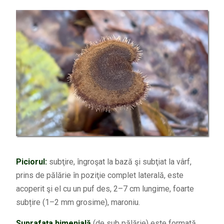
Piciorul:
subţire, îngroşat la bază şi subţiat la vârf,
prins de pălărie în poziţie complet laterală, este
acoperit şi el cu un puf des, 2–7 cm lungime, foarte
subțire (1–2 mm grosime), maroniu.
Suprafaţa himenială
(de sub pălărie) este formată