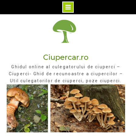
Skip
to
content
Ciupercar.ro
Ghidul online al culegatorului de ciuperci –
Ciuperci- Ghid de recunoastre a ciupercilor –
Util culegatorilor de ciuperci, poze ciuperci.