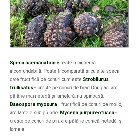
Specii asemănătoare:
e
ste o ciupercă
inconfundabilă. Poate fi comparată și cu alte specii
care fructifică pe conuri cum este
Strobilurus
trullisatus
– crește pe conuri de brad Douglas, are
pălărie mai netedă și lamelară, nu spinoasă.
Baeospora myosura
– fructifică pe conuri de molid,
are lamele sub pălărie.
Mycena purpureofusca
–
crește pe conuri de pin, are pălărie conică, netedă, și
lamele.