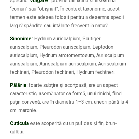
specific “
vulgare”
provine din latină și înseamnă
“comun” sau “obișnuit”. În context taxonomic, acest
termen este adesea folosit pentru a desemna specii
larg răspândite sau întâlnite frecvent în natură.
Sinonime:
Hydnum auriscalpium, Scutiger
auriscalpium, Pleurodon auriscalpium, Leptodon
auriscalpium, Hydnum atrotomentosum, Auriscalpium
auriscalpium, Auriscalpium auriscalpium, Auriscalpium
fechtneri, Pleurodon fechtneri, Hydnum fechtneri.
Pălăria:
foarte subţire şi scorţoasă, are un aspect
caracteristic, asemănător ca formă, unui rinichi, fiind
puţin convexă, are în diametru 1–3 cm, uneori până la 4
cm. maronie.
Cuticula
este acoperită cu un puf des şi fin, brun-
gălbui.