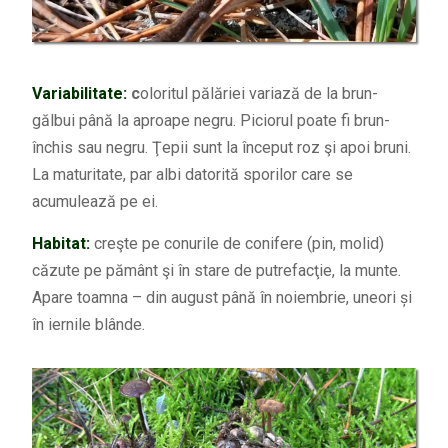
Variabilitate:
c
oloritul pălăriei variază de la brun-
gălbui până la aproape negru. Piciorul poate fi brun-
închis sau negru. Ţepii sunt la început roz şi apoi bruni.
La maturitate, par albi datorită sporilor care se
acumulează pe ei.
Habitat:
creşte pe conurile de conifere (pin, molid)
căzute pe pământ şi în stare de putrefacţie, la munte.
Apare toamna – din august până în noiembrie, uneori și
în iernile blânde.