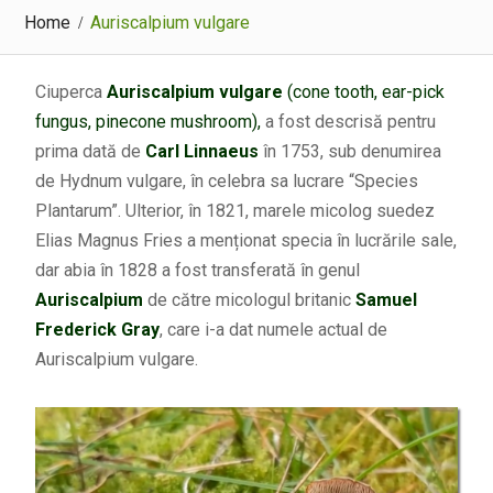
Home
Auriscalpium vulgare
Ciuperca
Auriscalpium vulgare
(cone tooth, ear-pick
fungus, pinecone mushroom),
a fost descrisă pentru
prima dată de
Carl Linnaeus
în 1753, sub denumirea
de Hydnum vulgare, în celebra sa lucrare “Species
Plantarum”. Ulterior, în 1821, marele micolog suedez
Elias Magnus Fries a menționat specia în lucrările sale,
dar abia în 1828 a fost transferată în genul
Auriscalpium
de către micologul britanic
Samuel
Frederick Gray
, care i-a dat numele actual de
Auriscalpium vulgare.