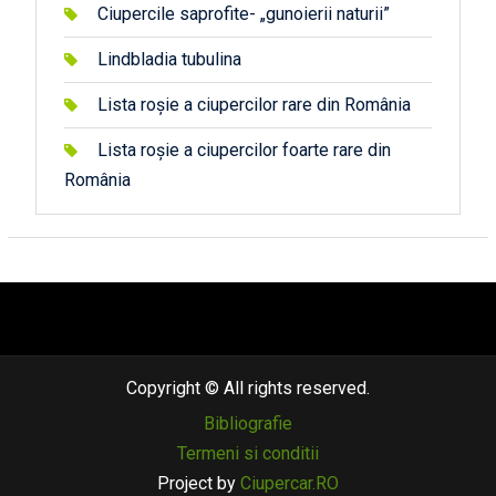
Ciupercile saprofite- „gunoierii naturii”
Lindbladia tubulina
Lista roșie a ciupercilor rare din România
Lista roșie a ciupercilor foarte rare din
România
автоновости
android auto
андроид авто
honda prologue характеристики
mazda cx-90
Lexus LC 500
Copyright © All rights reserved.
Bibliografie
Termeni si conditii
Project by
Ciupercar.RO