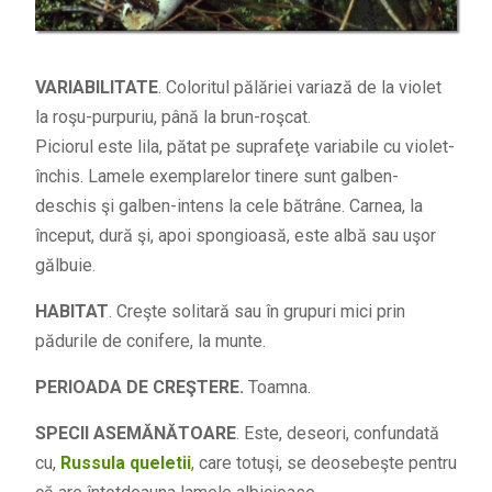
VARIABILITATE
. Coloritul pălăriei variază de la violet
la roşu-purpuriu, până la brun-roşcat.
Piciorul este lila, pătat pe suprafeţe variabile cu violet-
închis. Lamele exemplarelor tinere sunt galben-
deschis şi galben-intens la cele bătrâne. Carnea, la
început, dură şi, apoi spongioasă, este albă sau uşor
gălbuie.
HABITAT
. Creşte solitară sau în grupuri mici prin
pădurile de conifere, la munte.
PERIOADA DE CREŞTERE.
Toamna.
SPECII ASEMĂNĂTOARE
. Este, deseori, confundată
cu,
Russula queletii
,
care totuşi, se deosebeşte pentru