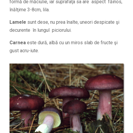
formă de măciulie, iar suprafaţa sa are aspect făinos,
înălţime 3-8cm, lila.
Lamele
sunt dese, nu prea înalte, uneori despicate şi
decurente în lungul piciorului.
Carnea
este dură, albă cu un miros slab de fructe şi
gust acru-iute.