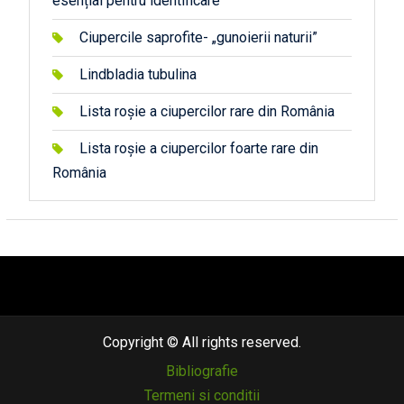
esențial pentru identificare
Ciupercile saprofite- „gunoierii naturii”
Lindbladia tubulina
Lista roșie a ciupercilor rare din România
Lista roșie a ciupercilor foarte rare din
România
автоновости
android auto
андроид авто
honda prologue характеристики
mazda cx-90
Lexus LC 500
Copyright © All rights reserved.
Bibliografie
Termeni si conditii