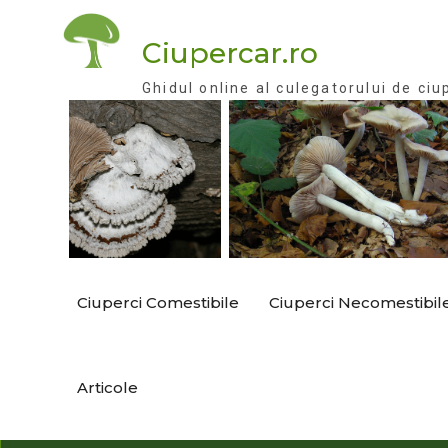
Skip
to
Ciupercar.ro
content
Ghidul online al culegatorului de ciu
Ciuperci Comestibile
Ciuperci Necomestibil
Articole