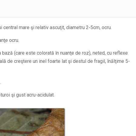
i central mare şi relativ ascuţit, diametru 2-5cm, ocru.
anţe ocru.
 la bază (care este colorată în nuanţe de roz), neted, cu reflexe
ă de creştere un inel foarte lat şi destul de fragil, înălţime 5-
.
uroi şi gust acru-acidulat.