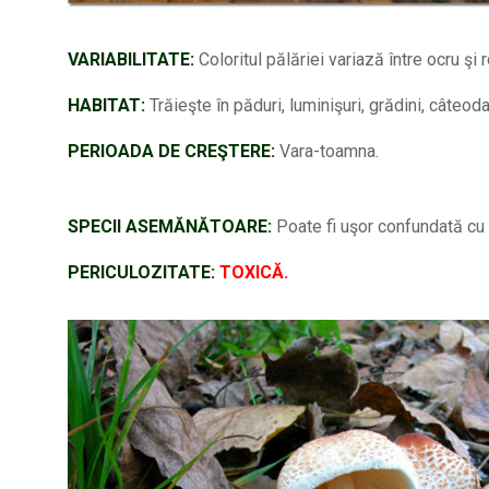
VARIABILITATE:
Coloritul pălăriei variază între ocru ş
HABITAT:
Trăieşte în păduri, luminişuri, grădini, câteo
PERIOADA DE CREŞTERE:
Vara-toamna.
SPECII ASEMĂNĂTOARE:
Poate fi uşor confundată cu a
PERICULOZITATE:
TOXICĂ.