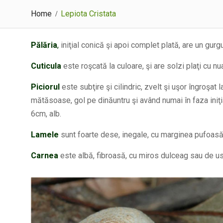
Home
Lepiota Cristata
Pălăria
,
iniţial conică şi apoi complet plată, are un gurgu
Cuticula
este roşcată la culoare, şi are solzi plaţi cu nu
Piciorul
este subţire şi cilindric, zvelt şi uşor îngroşat
mătăsoase, gol pe dinăuntru şi având numai în faza iniţial
6cm, alb.
Lamele
sunt foarte dese, inegale, cu marginea pufoasă
Carnea
este albă, fibroasă, cu miros dulceag sau de ust