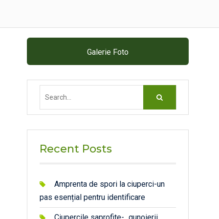
Galerie Foto
Search
for:
Recent Posts
Amprenta de spori la ciuperci-un
pas esențial pentru identificare
Ciupercile saprofite- „gunoierii