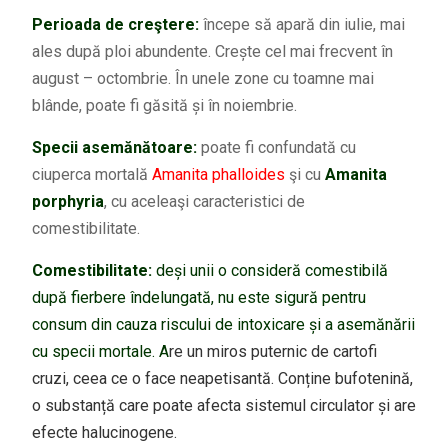
Perioada de creştere:
începe să apară din iulie, mai
ales după ploi abundente. Crește cel mai frecvent în
august – octombrie. În unele zone cu toamne mai
blânde, poate fi găsită și în noiembrie.
Specii asemănătoare:
poate fi confundată cu
ciuperca mortală
Amanita phalloides
şi cu
Amanita
porphyria
, cu aceleaşi caracteristici de
comestibilitate.
Comestibilitate:
deși unii o consideră comestibilă
după fierbere îndelungată, nu este sigură pentru
consum din cauza riscului de intoxicare și a asemănării
cu specii mortale. A
re un miros puternic de cartofi
cruzi, ceea ce o face neapetisantă. Conține bufotenină,
o substanță care poate afecta sistemul circulator și are
efecte halucinogene.