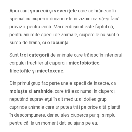
Apoi sunt
şoarecii
şi
veveriţele
care se hrănesc în
special cu ciuperci, ducându-le în vizuini ca să-şi facă
provizii pentru iarnă. Mai neobişnuit este faptul că,
pentru anumite specii de animale, ciupercile nu sunt o
sursă de hrană,
ci o locuinţă
.
Sunt
trei categorii
de animale care trăiesc în interiorul
corpului fructifer al ciupercii:
micetobiotice
,
tilcetofile
şi
micetoxene
.
Din primul grup fac parte unele specii de insecte, ca
moluşte
şi
arahnide
, care trăiesc numai în ciuperci,
neputând supravieţui în alt mediu; al doilea grup
cuprinde animale care ar putea trăi pe orice altă plantă
în descompunere, dar au ales ciuperca pur şi simplu
pentru că, la un moment dat, au ajuns pe ea;