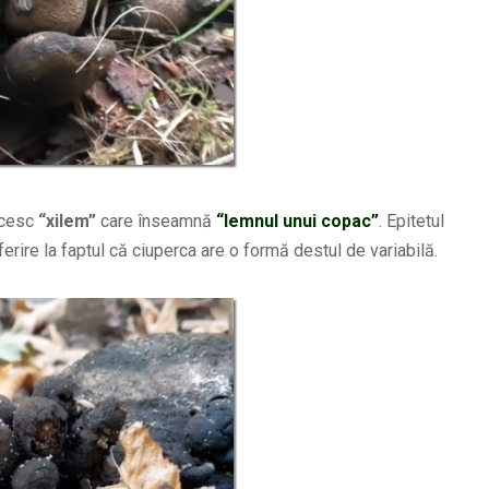
ecesc
“xilem”
care înseamnă
“lemnul unui copac”
. Epitetul
ferire la faptul că ciuperca are o formă destul de variabilă.