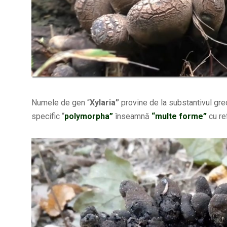
Numele de gen “
Xylaria”
provine de la substantivul gr
specific “
polymorpha”
înseamnă
“multe forme”
cu re