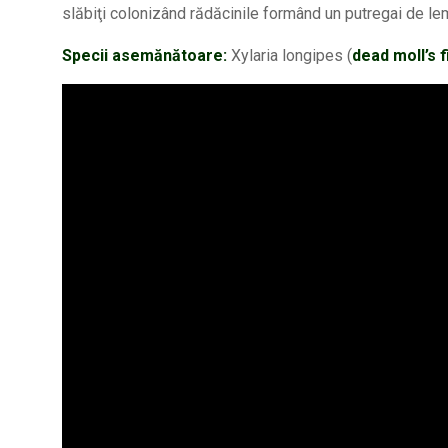
slăbiţi colonizând rădăcinile formând un putregai de lemn
Specii asemănătoare:
Xylaria longipes (
dead moll’s 