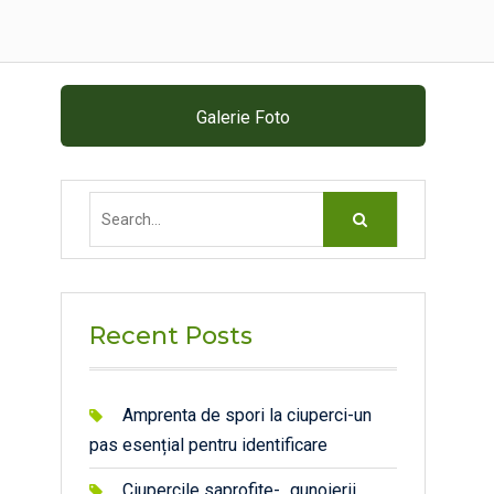
Galerie Foto
Search
for:
Recent Posts
Amprenta de spori la ciuperci-un
pas esențial pentru identificare
Ciupercile saprofite- „gunoierii