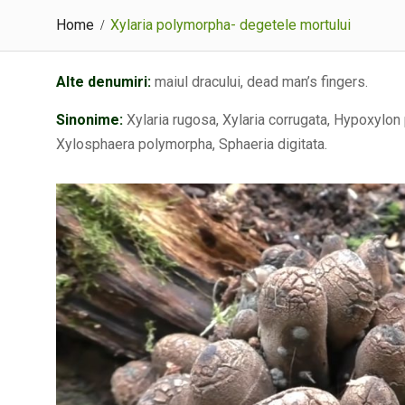
Home
Xylaria polymorpha- degetele mortului
Alte denumiri:
maiul dracului, dead man’s fingers.
Sinonime:
Xylaria rugosa, Xylaria corrugata, Hypoxylo
Xylosphaera polymorpha, Sphaeria digitata.