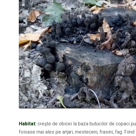
Habitat:
creşte de obicei la baza butucilor de copaci pu
foioase mai ales pe arţari, mesteceni, frasini, fag. Fiin