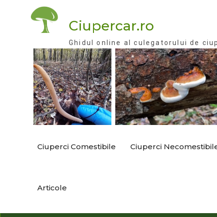
Skip
to
Ciupercar.ro
content
Ghidul online al culegatorului de ciu
Ciuperci Comestibile
Ciuperci Necomestibil
Articole