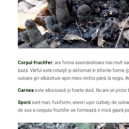
Corpul fructifer:
are forma asemănătoare mai mult sau
bază. Vârful este rotunjit şi deformat în diferite forme (
culoare gri-albăstruie apoi maro-închis până la negru. 
Carnea
este albicioasă şi foarte dură. Nu are un picior b
Sporii
sunt mari, fusiformi, uneori uşor curbaţi, de cul
de sus a corpului fructifer se formează o mică gaură pe