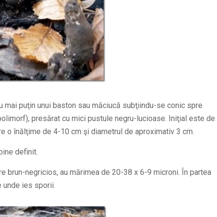
 mai puţin unui baston sau măciucă subţiindu-se conic spre
polimorf), presărat cu mici pustule negru-lucioase. Iniţial este de
Are o înălţime de 4-10 cm şi diametrul de aproximativ 3 cm.
ine definit.
oare brun-negricios, au mărimea de 20-38 x 6-9 microni. În partea
 unde ies sporii.