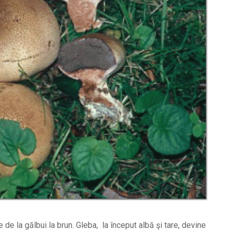
ce de la gălbui la brun. Gleba, la început albă şi tare, devine