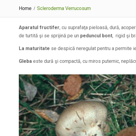
Home
Scleroderma Verrucosum
Aparatul fructifer
, cu suprafaţa pieloasă, dură, acope
de turtită şi se sprijină pe un
peduncul
bont
, rigid şi b
La maturitate
se despică neregulat pentru a permite i
Gleba
este dură şi compactă, cu miros puternic, neplăcu