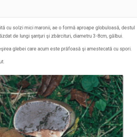
rită cu solzi mici maronii, ae o formă aproape globuloasă, destul
răzdat de lungi şanţuri şi zbârcituri, diametru 3-8cm, gălbui.
eşirea glebei care acum este prăfoasă şi amestecată cu spori.
t.