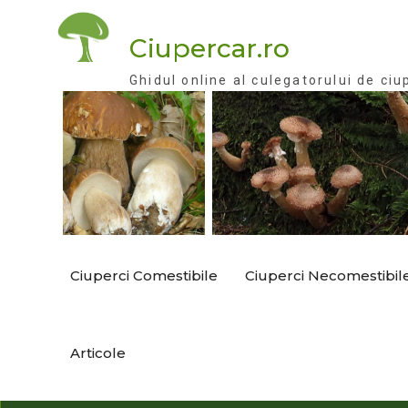
Skip
to
Ciupercar.ro
content
Ghidul online al culegatorului de ciu
Ciuperci Comestibile
Ciuperci Necomestibil
Articole