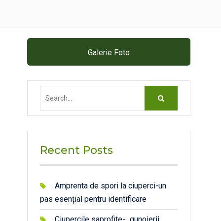
Galerie Foto
Search
for:
Recent Posts
Amprenta de spori la ciuperci-un
pas esențial pentru identificare
Ciupercile saprofite- „gunoierii