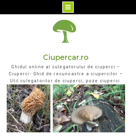
Skip
to
content
Ciupercar.ro
Ghidul online al culegatorului de ciuperci –
Ciuperci- Ghid de recunoastre a ciupercilor –
Util culegatorilor de ciuperci, poze ciuperci.