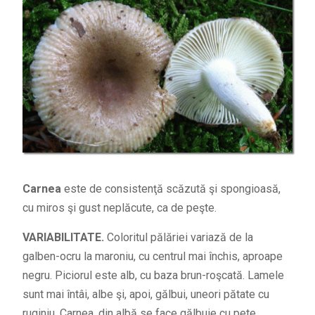
Carnea
este de consistenţă scăzută şi spongioasă,
cu miros şi gust neplăcute, ca de peşte.
VARIABILITATE.
Coloritul pălăriei variază de la
galben-ocru la maroniu, cu centrul mai închis, aproape
negru. Piciorul este alb, cu baza brun-roşcată. Lamele
sunt mai întâi, albe şi, apoi, gălbui, uneori pătate cu
ruginiu. Carnea, din albă se face gălbuie cu pete