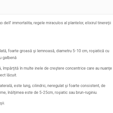
 dell’ immortalita, regele miraculos al plantelor, elixirul tinereţii
lată, foarte groasă şi lemnoasă, diametru 5-10 cm, roşiatică cu
au galbenă
, împărţită în multe inele de creştere concentrice care au nuanţe
ect lăcuit.
aterală, este lung, cilindric, neregulat şi foarte consistent, de
sime, înălţimea este de 5-25cm, roşiatic sau brun-ruginiu.
ii.