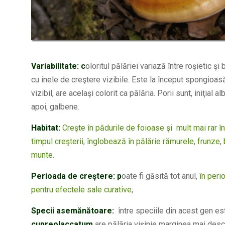
Variabilitate: c
oloritul pălăriei variază între roşietic ş
cu inele de creştere vizibile. Este la început spongioasă
vizibil, are acelaşi colorit ca pălăria. Porii sunt, iniţial a
apoi, galbene.
Habitat:
Creşte în pădurile de foioase şi mult mai rar în 
timpul creşterii, înglobează în pălărie rămurele, frunze, 
munte.
Perioada de creştere: p
oate fi găsită tot anul,
în perio
pentru efectele sale curative
;
Specii asemănătoare:
între speciile din acest gen es
cupreolaccatum
are pălăria vişinie marginea mai des