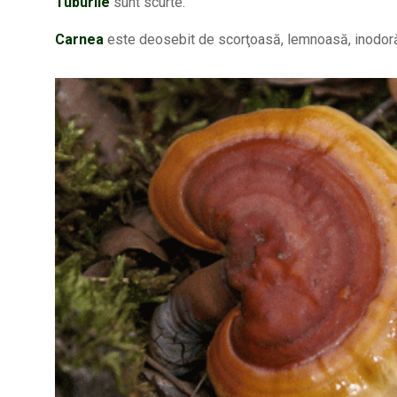
Tuburile
sunt scurte.
Carnea
este deosebit de scorţoasă, lemnoasă, inodoră,