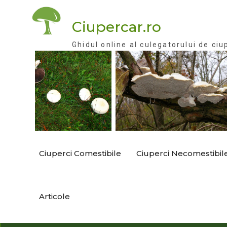
Skip
to
Ciupercar.ro
content
Ghidul online al culegatorului de ciu
Ciuperci Comestibile
Ciuperci Necomestibil
Articole