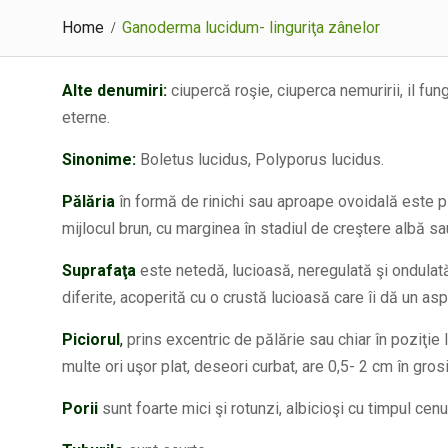
Home
Ganoderma lucidum- linguriţa zânelor
Alte denumiri:
ciupercă roşie, ciuperca nemuririi, il fungo
eterne.
Sinonime:
Boletus lucidus, Polyporus lucidus.
Pălăria
în formă de rinichi sau aproape ovoidală este p
mijlocul brun, cu marginea în stadiul de creştere albă s
Suprafaţa
este netedă, lucioasă, neregulată şi ondulată
diferite, acoperită cu o crustă lucioasă care îi dă un asp
Piciorul
,
prins excentric de pălărie sau chiar în poziţie l
multe ori uşor plat, deseori curbat, are 0,5- 2 cm în gro
Porii
sunt foarte mici şi rotunzi, albicioşi cu timpul cenuş