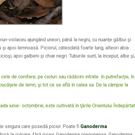
i brun-violaceu ajungând uneori, până la negru, cu nuanţe gălbui şi
 şi apoi lemnoasă. Piciorul, câteodată foarte lung, alteori abia
lbicioşi, apoi galbeni şi chiar negri. Tuburile sunt, la început, albe şi,
cele de conifere, pe cioturi sau rădăcini intrate în putrefacţie, în
bucăţele de lemn, şi tot ce se află în calea sa. De la câmpie la
ada iunie- octombrie, este cultivată în ţările Orientului Îndepărtat
te singura care posedă picior. Poate fi
Ganoderma
chisă la culoare, fără picior. Ganoderma oregonense, Ganoderma