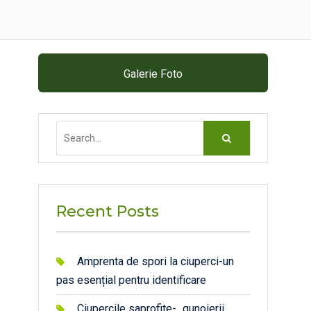
Galerie Foto
Search
for:
Recent Posts
Amprenta de spori la ciuperci-un
pas esențial pentru identificare
Ciupercile saprofite- „gunoierii