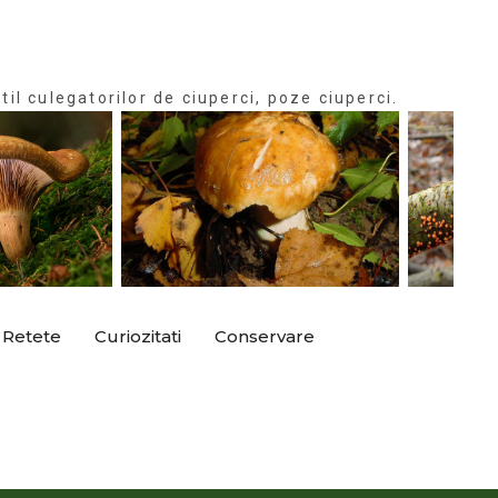
til culegatorilor de ciuperci, poze ciuperci.
Retete
Curiozitati
Conservare