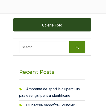
Galerie Foto
Search
for:
Recent Posts
Amprenta de spori la ciuperci-un
pas esențial pentru identificare
Ciupercile saprofite- „gunoierii