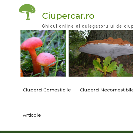
Skip
to
Ciupercar.ro
content
Ghidul online al culegatorului de ciu
Ciuperci Comestibile
Ciuperci Necomestibil
Articole