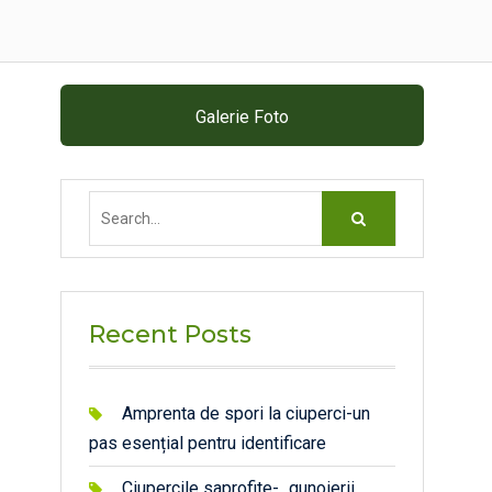
Galerie Foto
Search
for:
Recent Posts
Amprenta de spori la ciuperci-un
pas esențial pentru identificare
Ciupercile saprofite- „gunoierii