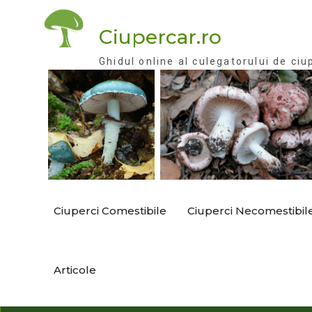
Skip
to
Ciupercar.ro
content
Ghidul online al culegatorului de ciu
Ciuperci Comestibile
Ciuperci Necomestibil
Articole