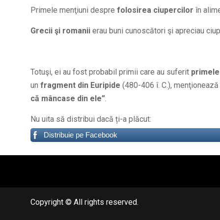
Primele menţiuni despre
folosirea ciupercilor
în alim
Grecii şi romanii
erau buni cunoscători şi apreciau ciup
Totuşi, ei au fost probabil primii care au suferit
primele
un
fragment din Euripide
(480-406 î. C.), menţionează 
că mâncase din ele”
.
Nu uita să distribui dacă ți-a plăcut:
Distribuie pe Facebook
автоновости
android auto
андроид авто
honda prologue характеристики
mazda cx-90
Lexus LC 500
Copyright © All rights reserved.