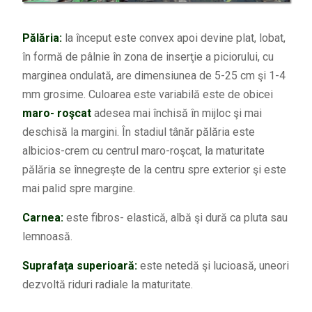
Pălăria:
la început este convex apoi devine plat, lobat,
în formă de pâlnie în zona de inserţie a piciorului, cu
marginea ondulată, are dimensiunea de 5-25 cm şi 1-4
mm grosime. Culoarea este variabilă este de obicei
maro- roşcat
adesea mai închisă în mijloc şi mai
deschisă la margini. În stadiul tânăr pălăria este
albicios-crem cu centrul maro-roşcat, la maturitate
pălăria se înnegreşte de la centru spre exterior şi este
mai palid spre margine.
Carnea:
este fibros- elastică, albă şi dură ca pluta sau
lemnoasă.
Suprafaţa superioară:
este netedă şi lucioasă, uneori
dezvoltă riduri radiale la maturitate.