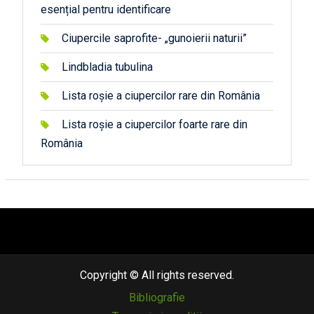
esențial pentru identificare
Ciupercile saprofite- „gunoierii naturii”
Lindbladia tubulina
Lista roșie a ciupercilor rare din România
Lista roșie a ciupercilor foarte rare din
România
автоновости
android auto
андроид авто
honda prologue характеристики
mazda cx-90
Lexus LC 500
Copyright © All rights reserved.
Bibliografie