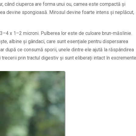
ur, când ciuperca are forma unui ou, carnea este compactă și
a devine spongioasă. Mirosul devine foarte intens și neplăcut,
de 3–4 x 1–2 microni. Pulberea lor este de culoare brun-măslinie.
uște, albine și gândaci, care sunt esențiale pentru dispersarea
 iar după ce consumă sporii, unele dintre ele ajută la răspândirea
trecerii prin tractul digestiv și sunt eliberați intact în excremente