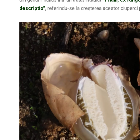
descriptio”
, referindu-se la creșterea acestor ciuperci