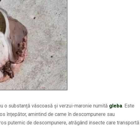
ă cu o substanță vâscoasă și verzui-maronie numită
gleba
. Este
os înțepător, amintind de carne în descompunere sau
iros puternic de descompunere, atrăgând insecte care transportă