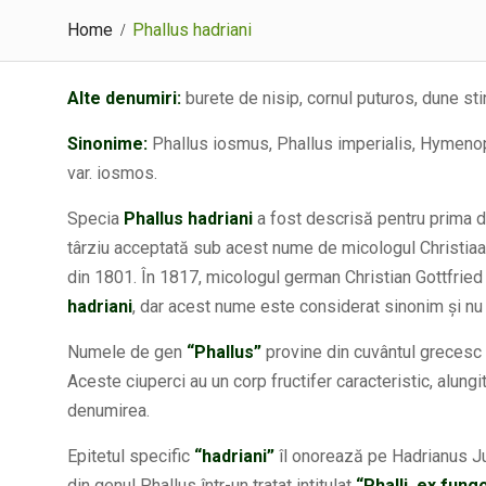
Home
Phallus hadriani
Alte denumiri:
burete de nisip, cornul puturos, dune sti
Sinonime:
Phallus iosmus, Phallus imperialis, Hymenopha
var. iosmos.
Specia
Phallus hadriani
a fost descrisă pentru prima d
târziu acceptată sub acest nume de micologul Christia
din 1801. În 1817, micologul german Christian Gottfri
hadriani
, dar acest nume este considerat sinonim și nu a
Numele de gen
“Phallus”
provine din cuvântul grecesc
Aceste ciuperci au un corp fructifer caracteristic, alung
denumirea.
Epitetul specific
“hadriani”
îl onorează pe Hadrianus Jun
din genul Phallus într-un tratat intitulat
“Phalli, ex fun