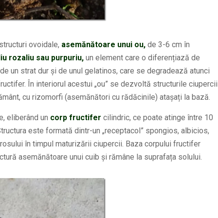
structuri ovoidale,
asemănătoare unui ou,
de 3-6 cm în
iu rozaliu sau purpuriu,
un element care o diferențiază de
 de un strat dur și de unul gelatinos, care se degradează atunci
uctifer. În interiorul acestui „ou” se dezvoltă structurile ciupercii
mânt, cu rizomorfi (asemănători cu rădăcinile) atașați la bază.
e, eliberând un
corp fructifer
cilindric, ce poate atinge între 10
tructura este formată dintr-un „receptacol” spongios, albicios,
irosului în timpul maturizării ciupercii. Baza corpului fructifer
uctură asemănătoare unui cuib și rămâne la suprafața solului.