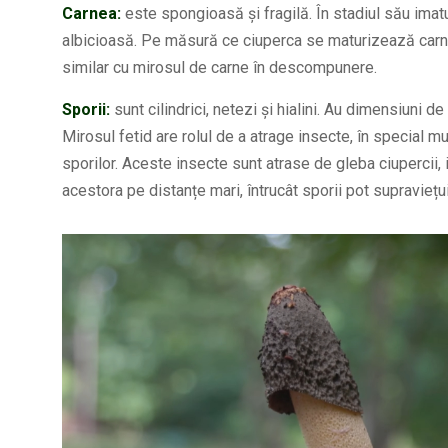
Carnea:
este spongioasă și fragilă. În stadiul său imat
albicioasă. Pe măsură ce ciuperca se maturizează carne
similar cu mirosul de carne în descompunere.
Sporii:
sunt cilindrici, netezi și hialini. Au dimensiuni 
Mirosul fetid are rolul de a atrage insecte, în special m
sporilor. Aceste insecte sunt atrase de gleba ciupercii,
acestora pe distanțe mari, întrucât sporii pot supraviețui 