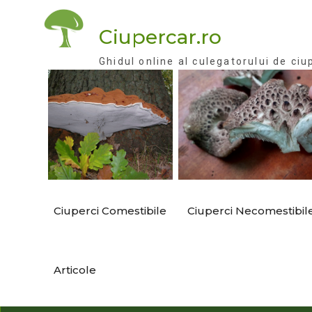
Skip
to
Ciupercar.ro
content
Ghidul online al culegatorului de ciu
Ciuperci Comestibile
Ciuperci Necomestibil
Articole