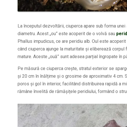
La începutul dezvoltării, ciuperca apare sub forma unei 
diametru. Acest „ou” este acoperit de o volvă sau
perid
Phallus impudicus, ce are peridiu alb. Oul este acoperit
când ciuperca ajunge la maturitate și eliberează corpul fr
mature. Aceste „ouă” sunt adesea parțial îngropate în pă
Pe măsură ce ciuperca crește, stratul exterior se sparg
și 20 cm în înălțime și o grosime de aproximativ 4 cm. S
poros și gol în interior, facilitând distribuirea rapidă a m
rămâne învelită de rămășițele peridiului, formând o str