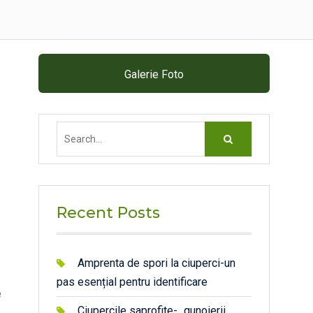
Galerie Foto
Search
for:
Recent Posts
Amprenta de spori la ciuperci-un
pas esențial pentru identificare
e
Ciupercile saprofite- „gunoierii