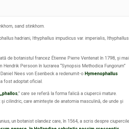
nkhorn, sand stinkhorn.
llus hadriani, Ithyphallus impudicus var. imperialis, Ithyphallus
ată de botanistul francez Étienne Pierre Ventenat în 1798, și mai
an Hendrik Persoon în lucrarea “Synopsis Methodica Fungorum”
ed Daniel Nees von Esenbeck a redenumit-o
Hymenophallus
 fost adoptat oficial.
„phallos
,” care se referă la forma falică a ciupercii mature.
it și cilindric, care amintește de anatomia masculină, de unde și
ius, un botanist olandez care, în 1564, a scris despre ciupercil
gorum genere, în Hollandiae sabuletis passim crescentis