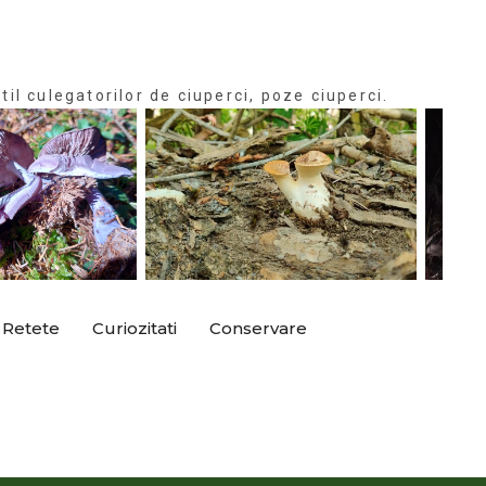
til culegatorilor de ciuperci, poze ciuperci.
Retete
Curiozitati
Conservare