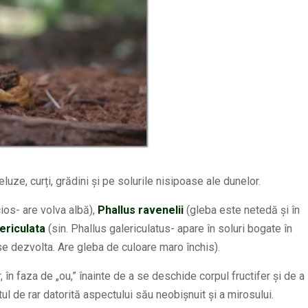
luze, curți, grădini și pe solurile nisipoase ale dunelor.
ios- are volva albă),
Phallus ravenelii
(gleba este netedă și în
lericulata
(sin. Phallus galericulatus- apare în soluri bogate în
se dezvolta. Are gleba de culoare maro închis).
, în faza de „ou,” înainte de a se deschide corpul fructifer și de a
l de rar datorită aspectului său neobișnuit și a mirosului.