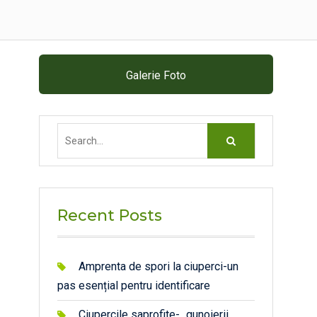
Galerie Foto
Search
for:
Recent Posts
Amprenta de spori la ciuperci-un
pas esențial pentru identificare
Ciupercile saprofite- „gunoierii