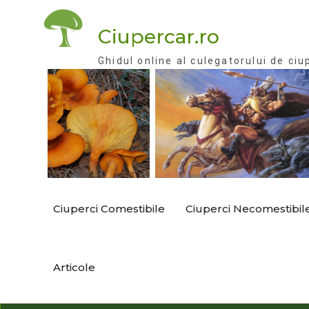
Skip
to
Ciupercar.ro
content
Ghidul online al culegatorului de ciu
Ciuperci Comestibile
Ciuperci Necomestibil
Articole