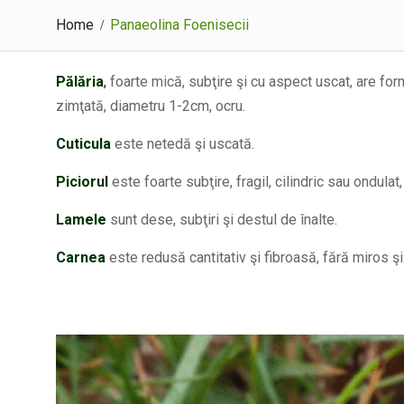
Home
Panaeolina Foenisecii
Pălăria
,
foarte mică, subţire şi cu aspect uscat, are for
zimţată, diametru 1-2cm, ocru.
Cuticula
este netedă şi uscată.
Piciorul
este foarte subţire, fragil, cilindric sau ondula
Lamele
sunt dese, subţiri şi destul de înalte.
Carnea
este redusă cantitativ şi fibroasă, fără miros şi