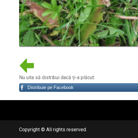
Nu uita să distribui dacă ți-a plăcut:
Distribuie pe Facebook
автоновости
android auto
андроид авто
honda prologue характеристики
mazda cx-90
Lexus LC 500
Copyright © All rights reserved.