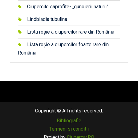
Ciupercile saprofite- „gunoierii naturii”
Lindbladia tubulina
Lista roșie a ciupercilor rare din România
Lista roșie a ciupercilor foarte rare din
România
автоновости
android auto
андроид авто
honda prologue характеристики
mazda cx-90
Lexus LC 500
Copyright © All rights reserved.
Bibliografie
Termeni si conditii
Project by
Ciupercar.RO