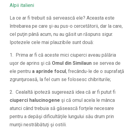
Alpii italieni
La ce ar fi trebuit să servească ele? Aceasta este
întrebarea pe care şi-au pus-o cercetătorii, dar la care,
cel puţin până acum, nu au găsit un răspuns sigur.
Ipotezele cele mai plauzibile sunt două:
1. Prima ar fi că aceste mici ciuperci aveau pălăria
uşor de aprins şi că
Omul din Similaun
se servea de
ele pentru
a aprinde focul
, frecându-le de o suprafaţă
zgrunţuroasă, la fel cum se folosesc chibriturile;
2. Cealaltă ipoteză sugerează idea că ar fi putut fi
ciuperci halucinogene
şi că omul acela le mânca
atunci când trebuia să găsească forţele necesare
pentru a depăşi dificultăţile lungului său drum prin
munţii nestrăbătuţi şi ostili.