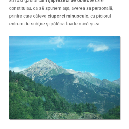
au fost găsite cam
şaptezeci de obiecte
care
constituiau, ca să spunem aşa, averea sa personală,
printre care câteva
ciuperci minuscule
, cu piciorul
extrem de subţire şi pălăria foarte mică şi ea.