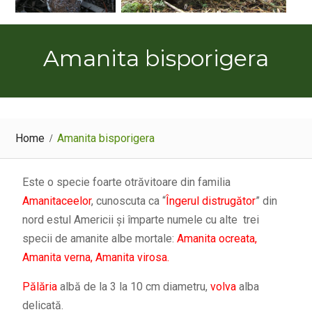
Amanita bisporigera
Home
Amanita bisporigera
Este o specie foarte otrăvitoare din familia
Amanitaceelor
, cunoscuta ca “
Îngerul distrugător
” din
nord estul Americii și împarte numele cu alte trei
specii de amanite albe mortale:
Amanita ocreata,
Amanita verna, Amanita virosa.
Pălăria
albă de la 3 la 10 cm diametru,
volva
alba
delicată.