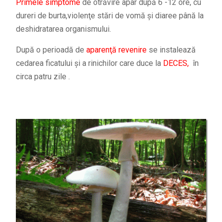
Primele simptome
de otrăvire apar după 6 -12 ore, cu
dureri de burta,violenţe stări de vomă și diaree până la
deshidratarea organismului.
După o perioadă de
aparenţă revenire
se instalează
cedarea ficatului și a rinichilor care duce la
DECES,
în
circa patru zile .