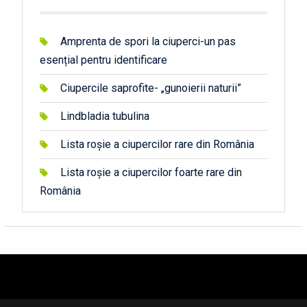
Amprenta de spori la ciuperci-un pas
esențial pentru identificare
Ciupercile saprofite- „gunoierii naturii”
Lindbladia tubulina
Lista roșie a ciupercilor rare din România
Lista roșie a ciupercilor foarte rare din
România
автоновости
android auto
андроид авто
honda prologue характеристики
mazda cx-90
Lexus LC 500